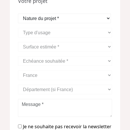
Votre projet
Nature
du
projet
Type
*
d'usage
Surface
estimée
*
Echéance
souhaitée
*
Zone
Géographique
Département
(si
France)
Message
*
Je
Je ne souhaite pas recevoir la newsletter