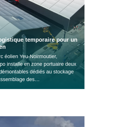
ogistique temporaire pour un
ien
rc éolien Yeu-Noirmoutier,
o installe en zone portuaire deux
 démontables dédiés au stockage
-assemblage des…