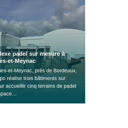
exe padel sur mesure à
es-et-Meynac
es-et-Meynac, près de Bordeaux,
o réalise trois bâtiments sur
r accueillir cinq terrains de padel
espace…