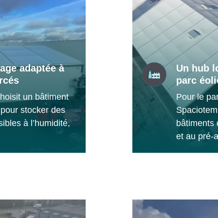
kage adaptée à
Un hub l
rcés
parc éol
hoisit un bâtiment
Pour le pa
pour stocker des
Spaciotemp
bles à l’humidité,
bâtiments
et au pré