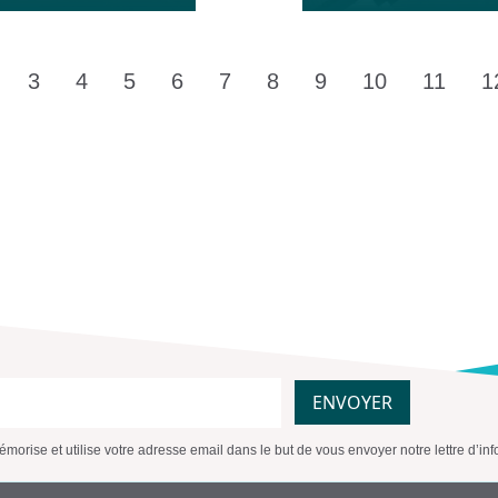
3
4
5
6
7
8
9
10
11
1
ENVOYER
morise et utilise votre adresse email dans le but de vous envoyer notre lettre d’