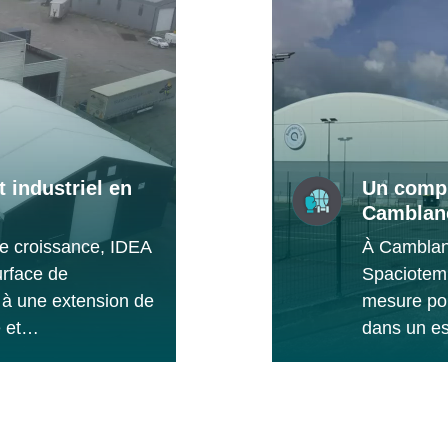
 industriel en
Un compl
Camblan
e croissance, IDEA
À Camblan
urface de
Spaciotemp
 à une extension de
mesure pou
e et…
dans un 