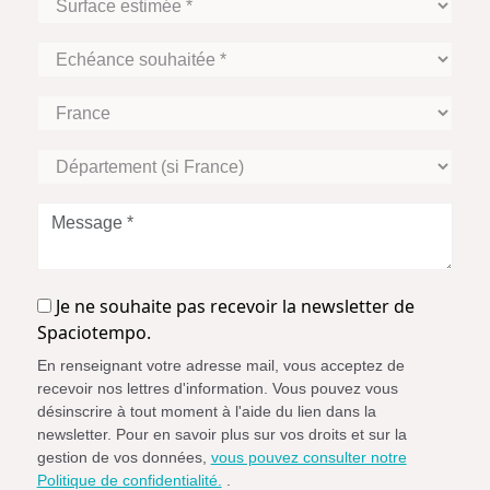
estimée
*
Echéance
souhaitée
*
Zone
Géographique
Département
(si
France)
Message
*
Je
Je ne souhaite pas recevoir la newsletter de
ne
Spaciotempo.
souhaite
En renseignant votre adresse mail, vous acceptez de
pas
recevoir nos lettres d'information. Vous pouvez vous
recevoir
désinscrire à tout moment à l'aide du lien dans la
la
newsletter. Pour en savoir plus sur vos droits et sur la
newsletter
gestion de vos données,
vous pouvez consulter notre
de
Politique de confidentialité.
.