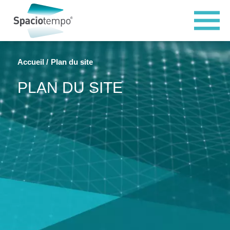
Panneau de gestion des cookies
Accueil
Plan du site
PLAN DU SITE
Page d'accueil
Votre secteur
Industrie et logistique
Bâtiment de stockage
Plateforme logistique
Atelier de production
Stockage vrac