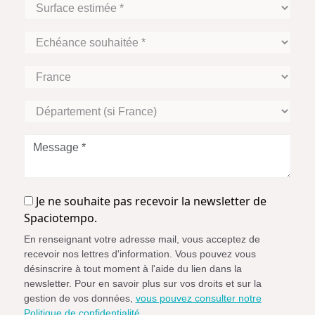
Surface
estimée
*
Echéance
souhaitée
*
Zone
Géographique
Département
(si
France)
Message
*
Je
Je ne souhaite pas recevoir la newsletter de
ne
Spaciotempo.
souhaite
En renseignant votre adresse mail, vous acceptez de
pas
recevoir nos lettres d'information. Vous pouvez vous
recevoir
désinscrire à tout moment à l'aide du lien dans la
la
newsletter. Pour en savoir plus sur vos droits et sur la
newsletter
gestion de vos données,
vous pouvez consulter notre
Politique de confidentialité.
.