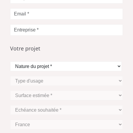
*
Votre
Email
*
Entreprise
*
Votre projet
Nature
du
projet
Type
*
d'usage
Surface
estimée
*
Echéance
souhaitée
*
Zone
Géographique