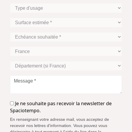
projet
Type
*
d'usage
Surface
estimée
*
Echéance
souhaitée
*
Zone
Géographique
Département
(si
France)
Message
*
Je
Je ne souhaite pas recevoir la newsletter de
ne
Spaciotempo.
souhaite
En renseignant votre adresse mail, vous acceptez de
pas
recevoir nos lettres d'information. Vous pouvez vous
recevoir
désinscrire à tout moment à l'aide du lien dans la