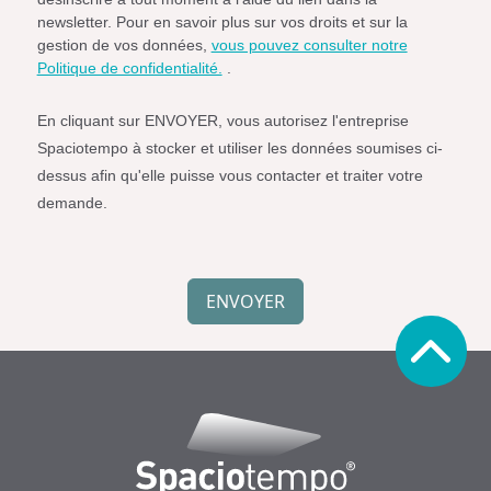
la
newsletter. Pour en savoir plus sur vos droits et sur la
newsletter
gestion de vos données,
vous pouvez consulter notre
de
Politique de confidentialité.
.
Spaciotempo.
En cliquant sur ENVOYER, vous autorisez l'entreprise
Spaciotempo à stocker et utiliser les données soumises ci-
dessus afin qu'elle puisse vous contacter et traiter votre
demande.
Simple
Spam
ENVOYER
Protection