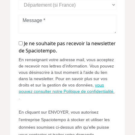
Département
(si
France)
Message
*
Je
Je ne souhaite pas recevoir la newsletter
ne
de Spaciotempo.
souhaite
En renseignant votre adresse mail, vous acceptez
pas
de recevoir nos lettres d'information. Vous pouvez
recevoir
vous désinscrire à tout moment à l'aide du lien
la
dans la newsletter. Pour en savoir plus sur vos
newsletter
droits et sur la gestion de vos données,
vous
de
pouvez consulter notre Politique de confidentialité.
.
Spaciotempo.
En cliquant sur ENVOYER, vous autorisez
l'entreprise Spaciotempo à stocker et utiliser les
données soumises ci-dessus afin qu'elle puisse
vous contacter et traiter votre demande.