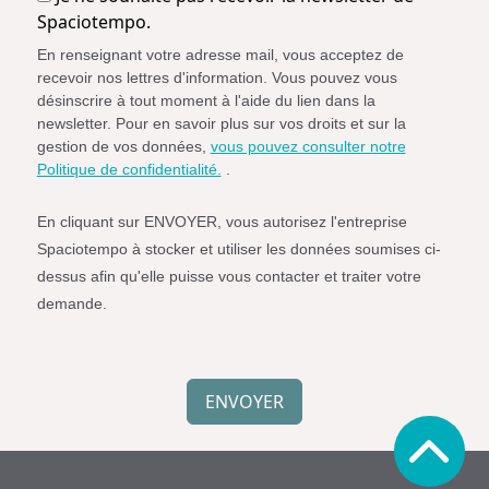
ne
Spaciotempo.
souhaite
En renseignant votre adresse mail, vous acceptez de
pas
recevoir nos lettres d'information. Vous pouvez vous
recevoir
désinscrire à tout moment à l'aide du lien dans la
la
newsletter. Pour en savoir plus sur vos droits et sur la
newsletter
gestion de vos données,
vous pouvez consulter notre
de
Politique de confidentialité.
.
Spaciotempo.
En cliquant sur ENVOYER, vous autorisez l'entreprise
Spaciotempo à stocker et utiliser les données soumises ci-
dessus afin qu'elle puisse vous contacter et traiter votre
demande.
Simple
Spam
ENVOYER
Protection