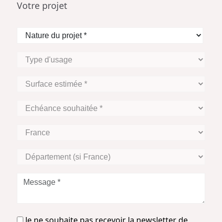
Votre projet
Nature
du
projet
Type
*
d'usage
Surface
estimée
*
Echéance
souhaitée
*
Zone
Géographique
Département
(si
France)
Message
*
Je
Je ne souhaite pas recevoir la newsletter de