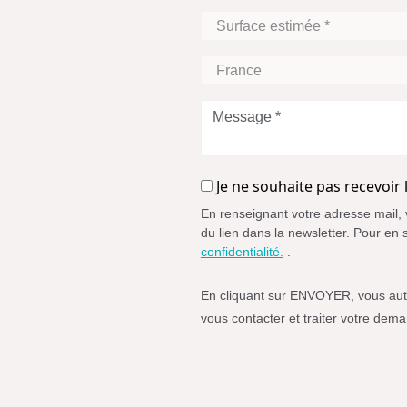
projet
Surface
*
estimée
*
Zone
Géographique
Message
*
Je
Je ne souhaite pas recevoir
ne
En renseignant votre adresse mail, 
souhaite
du lien dans la newsletter. Pour en 
pas
confidentialité.
.
recevoir
la
En cliquant sur ENVOYER, vous autor
newsletter
vous contacter et traiter votre dem
de
Spaciotempo.
Simple
Spam
Protection