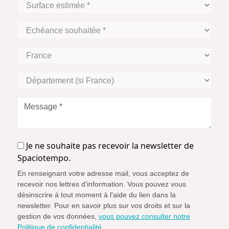
Surface
estimée
*
Echéance
souhaitée
*
Zone
Géographique
Département
(si
France)
Message
*
Je
Je ne souhaite pas recevoir la newsletter de
ne
Spaciotempo.
souhaite
En renseignant votre adresse mail, vous acceptez de
pas
recevoir nos lettres d'information. Vous pouvez vous
recevoir
désinscrire à tout moment à l'aide du lien dans la
la
newsletter. Pour en savoir plus sur vos droits et sur la
newsletter
gestion de vos données,
vous pouvez consulter notre
de
Politique de confidentialité.
.