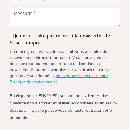
(si
France)
Message
*
Je
Je ne souhaite pas recevoir la newsletter de
ne
Spaciotempo.
souhaite
En renseignant votre adresse mail, vous acceptez de
pas
recevoir nos lettres d'information. Vous pouvez vous
recevoir
désinscrire à tout moment à l'aide du lien dans la
la
newsletter. Pour en savoir plus sur vos droits et sur la
newsletter
gestion de vos données,
vous pouvez consulter notre
de
Politique de confidentialité.
.
Spaciotempo.
En cliquant sur ENVOYER, vous autorisez l'entreprise
Spaciotempo à stocker et utiliser les données soumises ci-
dessus afin qu'elle puisse vous contacter et traiter votre
demande.