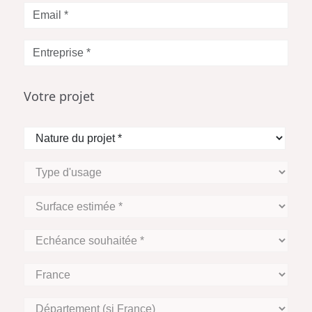
Votre
Email
*
Entreprise
*
Votre projet
Nature
du
projet
Type
*
d'usage
Surface
estimée
*
Echéance
souhaitée
*
Zone
Géographique
Département